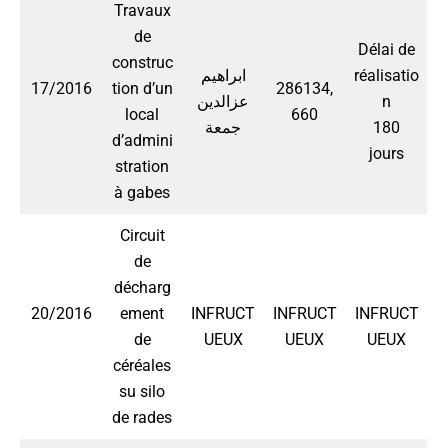
Travaux
de
Délai de
construc
ابراهيم
réalisatio
17/2016
tion d’un
286134,
عزالدين
n
local
660
جمعة
180
d’admini
jours
stration
à gabes
Circuit
de
décharg
20/2016
ement
INFRUCT
INFRUCT
INFRUCT
de
UEUX
UEUX
UEUX
céréales
su silo
de rades