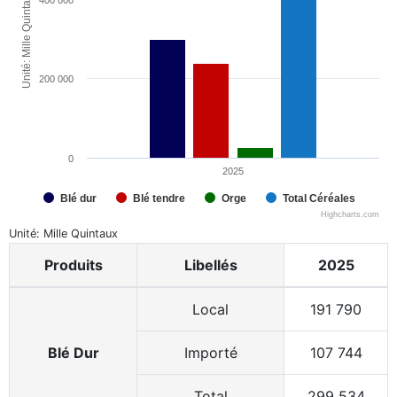
Unité: Mille Quintaux
400 000
200 000
0
2025
Blé dur
Blé tendre
Orge
Total Céréales
Highcharts.com
Unité: Mille Quintaux
Produits
Produits
Libellés
Libellés
2025
Local
Local
191 790
Blé Dur
Blé Dur
Importé
Importé
107 744
Total
Total
299 534