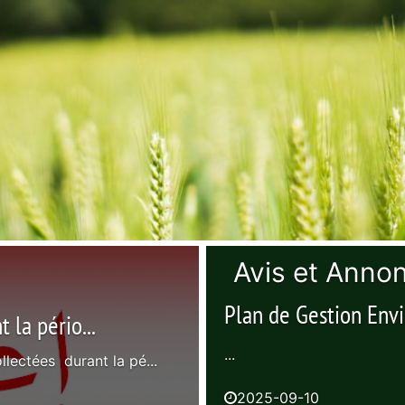
Avis et Anno
Plan de Gestion Envi
le son eng...
...
r le maintien de la...
2025-02-28