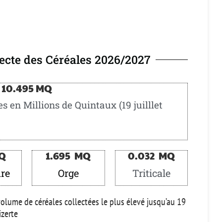
ecte des Céréales 2026/2027
10.495
 MQ
s en Millions de Quintaux (19 juilllet
MQ
1.695
  MQ
0.032
  MQ
dre
Orge
Triticale
volume de céréales collectées le plus élevé jusqu’au 19
izerte