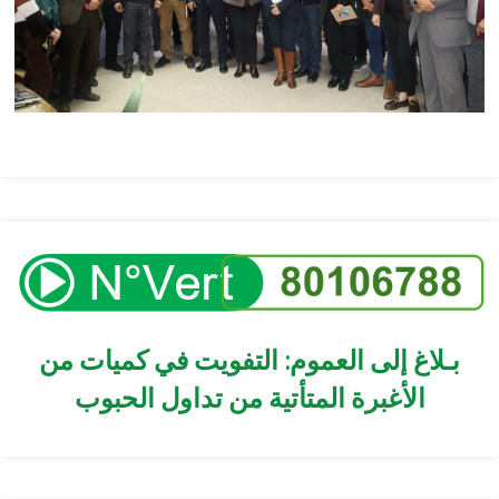
بـلاغ إلى العموم: التفويت في كميات من
الأغبرة المتأتية من تداول الحبوب