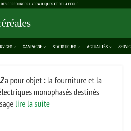
E, DES RESSOURCES HYDRAULIQUES ET DE LA PÊCHE
réales
RVICES
CAMPAGNE
STATISTIQUES
ACTUALITÉS
SERVIC
2
a pour objet
:
la fourniture et la
 électriques monophasés destinés
esage
lire la suite