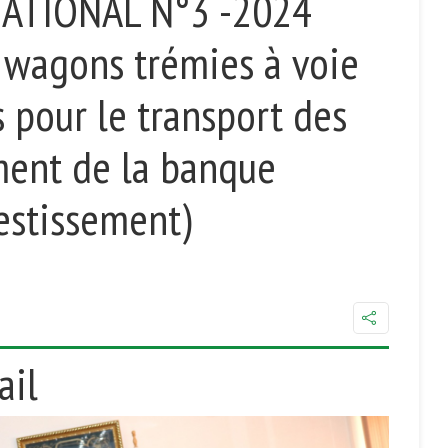
ATIONAL N°3 -2024
 wagons trémies à voie
 pour le transport des
ment de la banque
estissement)
ail