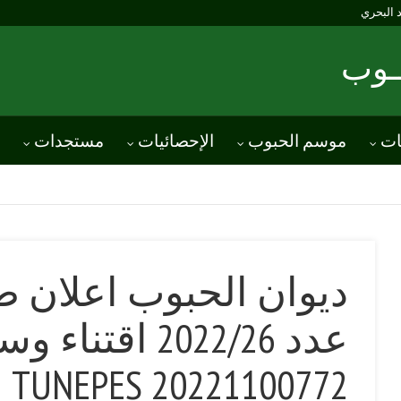
د البحري
ــوب
ات
موسم الحبوب
الإحصائيات
مستجدات
ديوان الحبوب اعلان
عدد 2022/26 اقتن
TUNEPES 20221100772