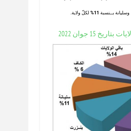
سليانة بــنسبة
11%
لكلّ ولاية.
خ 15 جوان 2022