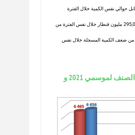
قنطار من القمح الصّلب بنسبة 89 % مقابل حوالي نفس الكمية خلال الفترة
0.308 مليون قنطار من القمح اللّين بنسبة 5% مقابل 295,0 مليون قنطار خلال نفس الفترة من
ن الشعير بنسبة 6% وهي أكثر من ضعف الكمية المسجلة خلال نفس
مقارنة كمّيات الحبوب المجمّعة حسب الصنف لموسمي 2021 و