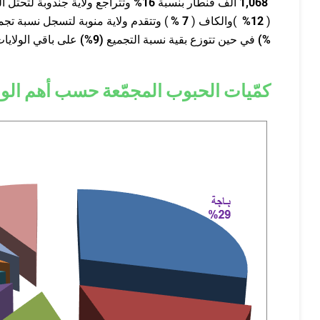
1,068
ألف قنطار بنسبة
16%
وتتراجع ولاية جندوبة لتحتل ال
(
12%
)والكاف (
7
%
) وتتقدم ولاية منوبة لتسجل نسبة تجم
%)
في حين تتوزع بقية نسبة التجميع
(9
%
)
على باقي الولايات 
كمّيات الحبوب المجمّعة حسب أهم الولايات بتاريخ 