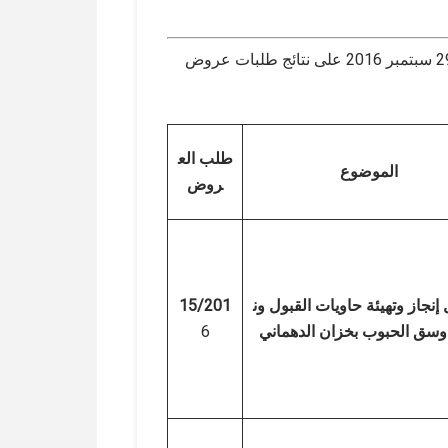
صادق مجلس إدارة ديوان الحبوب خلال جلسته المنعقدة يوم 29 سبتمبر 2016 على نتائج طلبات عروض
طلب الع
الموضوع
روض
إنجاز وتهيئة حاويات القبول ون
15/201
سق الحبوب بخزان الدهماني
6