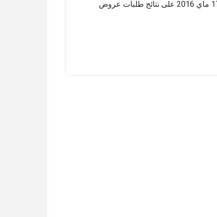
صادق مجلس إدارة ديوان الحبوب خلال جلسته المنعقدة يوم 17 ماي 2016 على نتائج طلبات عروض