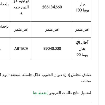
ابراهيم عز
جاز
بإحدا
286134,660
الدين جمع
180 يوما
ة
بإحدا
غير مثمر
غير مثمر
غير مثمر
آجال الإن
جاز
89040,000
ABTECH
0
90 يوما
مختلفة
لتحميل نتائج طلبات العروض
إضغط هنا