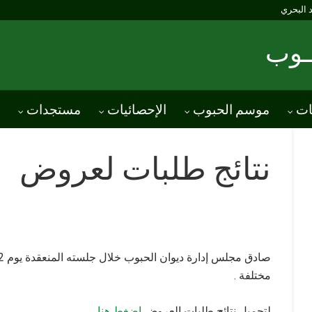
د البحري
ــوب
ات
موسم الحبوب
الإحصائيات
مستجدات
نتائج طلبات لعروض
مختلفة .
لتحميل نتائج طلبات العروض
إضغط هنا