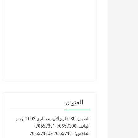
العنوان
العنوان: 30 شارع ألان سفــاري 1002 تونس
الهاتف: 70557300-70557301
الفاكس: 557401 70 - 557400 70