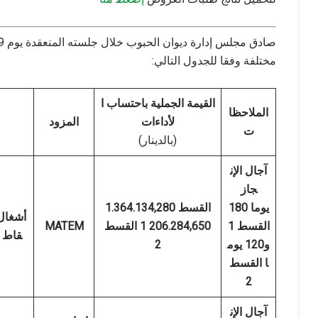
مختلفة وفقا للجدول التالي:
القيمة الجملية باحتساب ا
الملاحظا
لأداءات
المزود
ت
(بالدينار)
آجال الإن
جاز
180 يوما
القسط
1.364.134,280
أشغال 
القسط 1
1
206.284,650 القسط
MATEM
قاط و
و120 يوم
2
ا القسط
2
آجال الإن